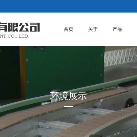
首页
关于
产品
环境展示