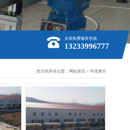
全国免费服务热线
13233996777
您当前所在位置：
网站首页
>
环境展示