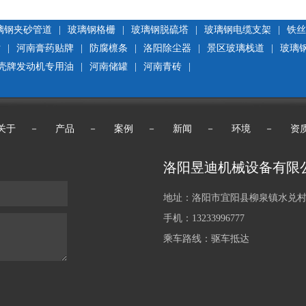
璃钢夹砂管道
|
玻璃钢格栅
|
玻璃钢脱硫塔
|
玻璃钢电缆支架
|
铁丝
站
|
河南膏药贴牌
|
防腐檩条
|
洛阳除尘器
|
景区玻璃栈道
|
玻璃
壳牌发动机专用油
|
河南储罐
|
河南青砖
|
关于
－
产品
－
案例
－
新闻
－
环境
－
资
洛阳昱迪机械设备有限
地址：洛阳市宜阳县柳泉镇水兑村
手机：13233996777
乘车路线：驱车抵达