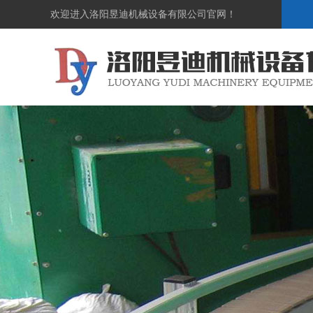
欢迎进入洛阳昱迪机械设备有限公司官网！